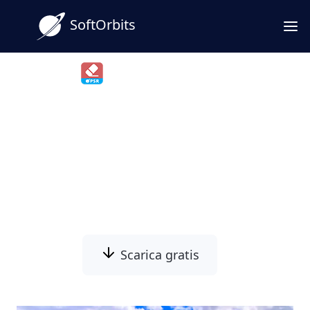
SoftOrbits
Photo Stamp Remover
Togli data e ora dalle foto in
pochi clic
Elimina facilmente la data indesiderata
dalle tue foto e rendile perfette!
Scarica gratis