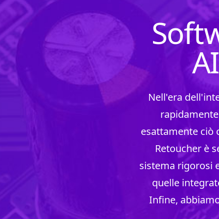
Soft
AI
Nell'era dell'in
rapidamente.
esattamente ciò 
Retoucher è se
sistema rigorosi 
quelle integrat
Infine, abbiamo