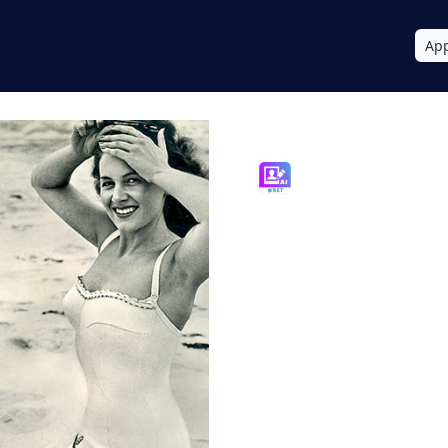
App
Photo Retou
Software AI
Foto (2026) 
Rumore e Co
Ravviva le tu
danneggiate 