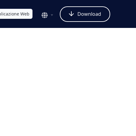
Download
licazione Web
cher
 di Restauro Vecchie
Che Mira a Graffi,
lore Sbiadito
e foto sbiadite e
con il nostro software di