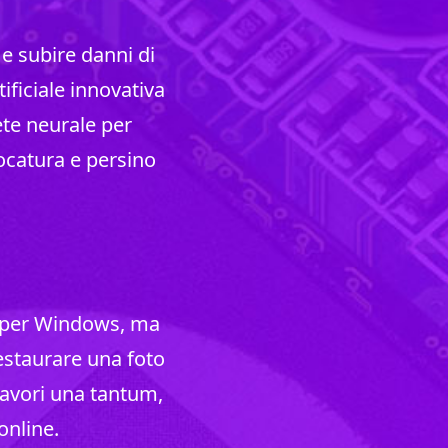
e subire danni di
ificiale innovativa
ete neurale per
catura e persino
p per Windows, ma
staurare una foto
 lavori una tantum,
online.