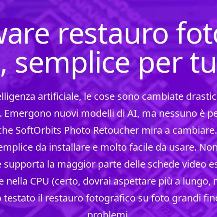
ware restauro fot
, semplice per tu
telligenza artificiale, le cose sono cambiate dras
 Emergono nuovi modelli di AI, ma nessuno è per
che SoftOrbits Photo Retoucher mira a cambiare.
mplice da installare e molto facile da usare. Non 
e supporta la maggior parte delle schede video e
e nella CPU (certo, dovrai aspettare più a lungo,
 testato il restauro fotografico su foto grandi fi
problemi.