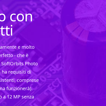
o con
tti
ticamente e molto
fetto - che è
 SoftOrbits Photo
ha requisiti di
sistenti, comprese
 ma funzionerà).
no a 12 MP senza