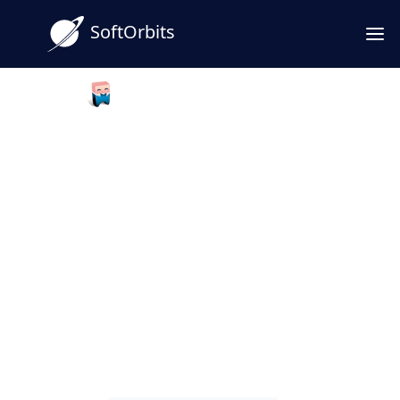
SoftOrbits
Photo Background Remover
Gomma per sfondo per PC:
scarica sfondi per PC e ritocca
le immagini senza stress
Prova Gomma per sfondo per PC: rimuovi lo
sfondo dalle foto in modo rapido e preciso,
con strumenti automatici e manuali pensati
per uso quotidiano e lavoro.